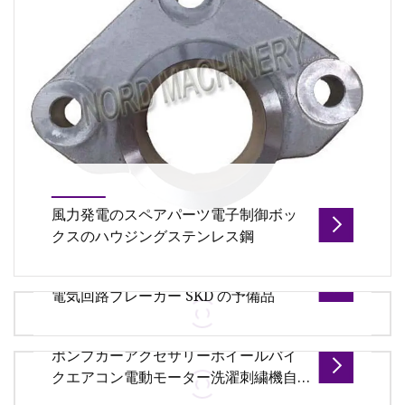
風力発電のスペアパーツ電子制御ボッ
クスのハウジングステンレス鋼
良い価格 50ka 200MP MCCB スイッチ
電気回路ブレーカー SKD の予備品
概要 パッケージサイズ 50.00cm * 32.00cm *
26.00cm パッケージ総重量 1.000kg 利用可能な材料:
ポンプカーアクセサリーホイールバイ
- 鋼板: Q235、Q345、08、08F、10、10F、08A1、
製品概要 製品ショー 製品構成 製品仕様 製品カスタ
クエアコン電動モーター洗濯刺繍機自
SPCC、SPCD、SPCE、st12
ム 構造設計・製作・静電気接点・可動接触子・クリ
動車オートバイのスペアパーツローリ