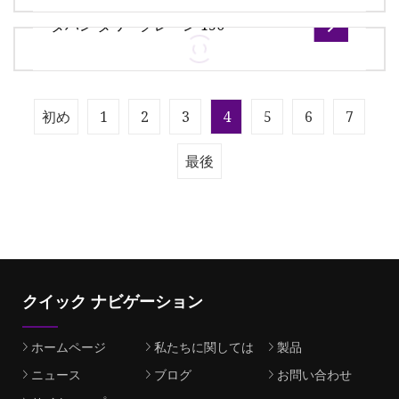
ップ・ホルダー・動作機構 外観
ングラジアル深溝玉軸受
ダハン タワークレーン 150
当社は15年以上の経験を持つカスタムメイド金型部
品の専門メーカーです。 高度な技術と高精度の機械
により、当社の製品は高精度、高耐久性、高品質で
製品の利点：長寿命で安全性の高い鋼構造 フラット
初め
1
2
3
4
5
6
7
す。
トップタワークレーンは、タワートップの高さを低
くし、安全性を考慮してプルロッドを使用しないよ
最後
うに設計されています。
クイック ナビゲーション
ホームページ
私たちに関しては
製品
ニュース
ブログ
お問い合わせ