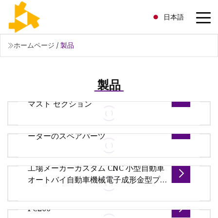
日本語
ホームページ
/
製品
製品
L68b1 タワー クレーン スペアパーツ用
マスト セクション
工場カスタム CNC オートバイ電動スク
ーターのスペアパーツ
概要 製品説明 ELMAK はタワー クレーンの専門メー
カーです ELMAK 製品リスト:ハンマーヘッド クレー
工場メーカーカスタム CNC 小型自動車
ンフラット トップ クレーンラフィング タワー クレ
工場カスタム CNC オートバイ電動スクーター スペ
オートバイ自動車機械電子成形金型プ
ーン旅客ホイスト吊り下げプラットフォームスペア
アパーツ FAQ: Q1: 製品と価格情報はどこで入手でき
ラスチック射出スペア金型部品サプラ
パーツ
ますか? A1: このページまたは電子メールでお問い合
イヤー
PC200
わせを送信してください。