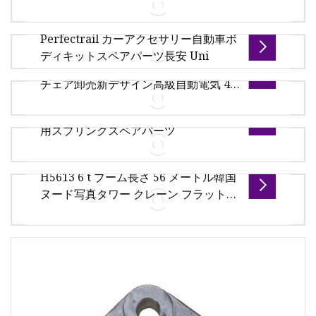
中天電子 (ZT 電子) は、2003 年に設立されたプラス
チック製品の専門会社です。長年の経験により、当
Perfectrail カーアクセサリー自動車ボ
社はお客様に高性能の産業用およびプラスチック製
製品説明 当社の製品 1. 電気部品 2. ベアリング 3. 主
ディキットスペアパーツ長安 Uni
品を提供することに取り組んでいます。
高級ファミリーヘルスケアマッサージ
な値とリリーフ値 4. 油圧ポンプ 会社の利点 1. 当社
チェア卸売新デザイン高級自動電気 4D
の主な製品: 油圧ポンプ、エンジン部品、電気部品、
無重力ボディ無料スペアパーツ
シャーシ
Haibo D44 電動トローリングモーター
概要 製品説明 詳細写真
用スプリングスペアパーツ
概要 会社概要 2013 年に設立された同社は、国の
「マッサージの首都」である福建省福安市にありま
H5613 6 t ブーム長さ 56 メートル韓国
す。 研究と研究を融合した企業です
概要 Haibo D44 電動トローリングモーター用スプリ
ヌード写真タワー クレーン フラットト
ングスペアパーツ 製品説明 取り付け説明書 部品の位
ップ タワー クレーン高さトン数はクレ
置 会社概要 CIBS SHOW
ーンをカスタマイズすることができま
す
>> 製品パラメータ << 製品の利点：長寿命で安全性
の高い鋼構造 フラットトップタワークレーンは、タ
ワートップの高さを低くするためにプルロッドを使
用しないように設計されています